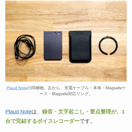
Plaud Note
の同梱物。左から、充電ケーブル・本体・Magsafeケ
ース・Magsafe対応リング。
Plaud Note
は、
録音・文字起こし・要点整理が、1
台で完結するボイスレコーダー
です。