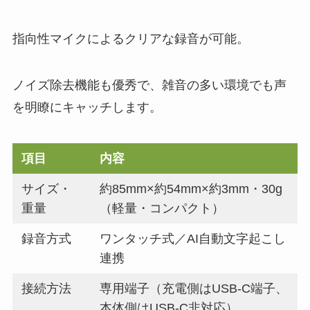
指向性マイクによるクリアな録音が可能。
ノイズ除去機能も優秀で、雑音の多い環境でも声
を明瞭にキャッチします。
項目
内容
サイズ・
約85mm×約54mm×約3mm・30g
重量
（軽量・コンパクト）
録音方式
ワンタッチ式／AI自動文字起こし
連携
接続方法
専用端子（充電側はUSB-C端子、
本体側はUSB-C非対応）